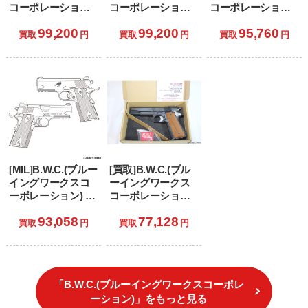
コーポレーション)
コーポレーション)
コーポレーション)
限定品 発火モデル
限定品 発火モデル
モデルガン S&W
99,200
99,200
95,760
ガン ウィルソンコ
ガン AMT
SW1911 PC ブラス
買取
円
買取
円
買取
円
ンバット CQB レー
HARDBALLER(ハ
トステンレス シル
ルフレーム ライト
ードボーラー) 5イ
バーモデルガン
ウェイトモデル ブ
ンチスライドモデ
ルーイング仕様
ル(初期型)
[MIL]B.W.C.(ブルー
[買取]B.W.C.(ブル
イングワークスコ
ーイングワークス
ーポレーション) 発
コーポレーション)
火モデルガン
限定品 発火モデル
93,058
77,128
Kimber PRO
ガン ホーグカスタ
買取
円
買取
円
TLE/RL II BLACK
ム 5インチスライド
MODEL(キンバー
ブルーイングモデ
プロ TLE/RL 2 ブラ
ル
ックモデル)
「B.W.C.(ブルーイングワークスコーポレ
ーション)」をもっと見る