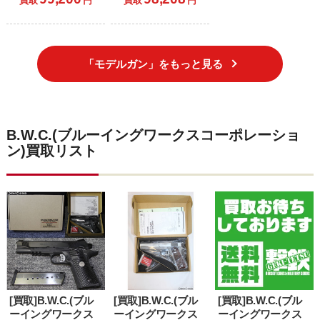
買取
円
買取
円
HARDBALLER(ハ
ネーター)
ードボーラー) 5イ
SPECIAL
ンチスライドモデ
EDITION(スペシャ
ル(初期型)
ルエディション)
「モデルガン」をもっと見る
B.W.C.(ブルーイングワークスコーポレーショ
ン)買取リスト
[買取]B.W.C.(ブル
[買取]B.W.C.(ブル
[買取]B.W.C.(ブル
ーイングワークス
ーイングワークス
ーイングワークス