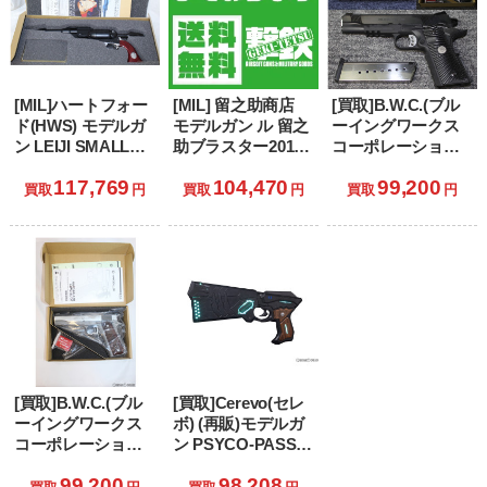
[MIL]ハートフォー
[MIL] 留之助商店
[買取]B.W.C.(ブル
ド(HWS) モデルガ
モデルガン ル 留之
ーイングワークス
ン LEIJI SMALL
助ブラスター2019
コーポレーション)
ARMS
リテイラー・エデ
限定品 発火モデル
117,769
104,470
99,200
COLLECTION 戦士
ィション 「ブレー
ガン ウィルソンコ
買取
円
買取
円
買取
円
の銃 コスモ・ドラ
ドランナー2049」
ンバット CQB レー
グーン シリアルナ
ルフレーム ライト
ンバー2:クイーン・
ウェイトモデル ブ
エメラルダスモデ
ルーイング仕様
ル
[買取]B.W.C.(ブル
[買取]Cerevo(セレ
ーイングワークス
ボ) (再販)モデルガ
コーポレーション)
ン PSYCO-PASS
限定品 発火モデル
サイコパス
99,200
98,208
ガン AMT
DOMINATOR(ドミ