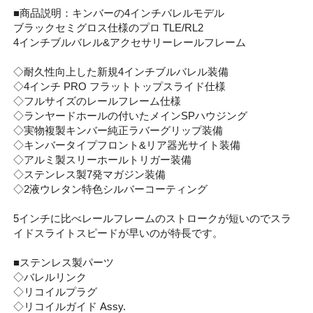
■商品説明：キンバーの4インチバレルモデル
ブラックセミグロス仕様のプロ TLE/RL2
4インチブルバレル&アクセサリーレールフレーム
◇耐久性向上した新規4インチブルバレル装備
◇4インチ PRO フラットトップスライド仕様
◇フルサイズのレールフレーム仕様
◇ランヤードホールの付いたメインSPハウジング
◇実物複製キンバー純正ラバーグリップ装備
◇キンバータイプフロント&リア器光サイト装備
◇アルミ製スリーホールトリガー装備
◇ステンレス製7発マガジン装備
◇2液ウレタン特色シルバーコーティング
5インチに比べレールフレームのストロークが短いのでスラ
イドスライトスピードが早いのが特長です。
■ステンレス製パーツ
◇バレルリンク
◇リコイルプラグ
◇リコイルガイド Assy.