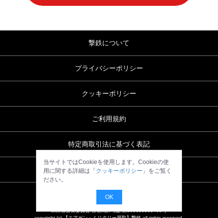
撃鉄について
プライバシーポリシー
クッキーポリシー
ご利用規約
特定商取引法に基づく表記
当サイトではCookieを使用します。Cookieの使
お問い合わせ
用に関する詳細は「
クッキーポリシー
」をご覧く
ださい。
OK
東京都公安委員会 古物商許可証 第306699505469号
copyright (c) 【エアガン・ミリタリー買取】撃鉄 all rights reserved.