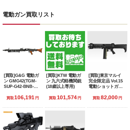
電動ガン買取リスト
[買取]G&G 電動ガ
[買取]KTW 電動ガ
[買取]東京マルイ
ン GMG42(TGM-
ン 九六式軽機関銃
完全限定品 Vol.15
SUP-G42-BNB-
(18歳以上専用)
電動ショットガン
NCS) (18歳以上専
トールハンマー
106,191
101,574
82,000
用)
〈アルバート.W.モ
買取
円
買取
円
買取
円
デル 02〉 (18歳以
上専用)