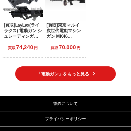
[買取]LayLax(ライ
[買取]東京マルイ
ラクス) 電動ガン シ
次世代電動マシン
ュレーディンガー
ガン MK46
デラックスVer.(メ
MOD.0(マーク46モ
74,240
70,000
カ搭載済) 攻殻機動
ッド0) (18歳以上専
買取
円
買取
円
隊 新劇場版
用)
「電動ガン」をもっと見る
撃鉄について
プライバシーポリシー