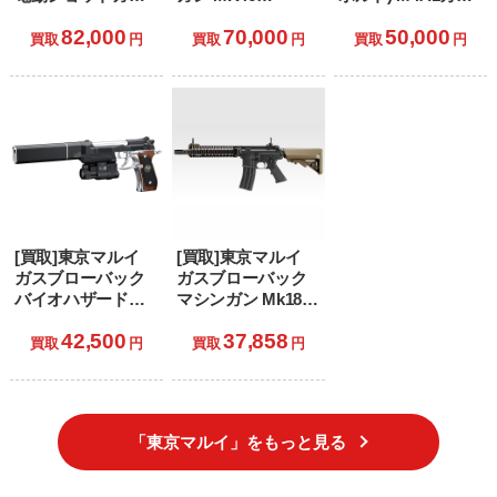
トールハンマー
MOD.0(マーク46モ
ビン(No.1) (18歳以
82,000
70,000
50,000
〈アルバート.W.モ
ッド0) (18歳以上専
上専用)
買取
円
買取
円
買取
円
デル 02〉 (18歳以
用)
上専用)
[買取]東京マルイ
[買取]東京マルイ
ガスブローバック
ガスブローバック
バイオハザード限
マシンガン Mk18
定品 Vol.14 サムラ
Mod.1(マーク18 モ
42,500
37,858
イエッジ アルバー
ッド1) (18歳以上専
買取
円
買取
円
ト.W.モデル 01 (18
用)
歳以上専用)
「東京マルイ」をもっと見る