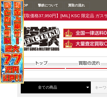
TOP
撃鉄について
買取の流れ
【買取価格37,950円】[MIL] KSC 限定品 