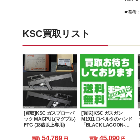
■備考
KSC買取リスト
[買取]KSC ガスブローバ
[買取]KSC ガスガン
ック MAGPUL(マグプル)
M1911 ロベルタのハンド
FPG (18歳以上専用)
「BLACK LAGOON-ブ
ラックラグーン-」 (18歳
以上専用)
54,769
45,090
買取
円
買取
円