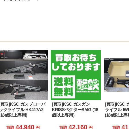
：
[買取]KSC ガスブローバ
[買取]KSC ガスガン
[買取]KSC
ックライフル HK417A2
KRISSベクターSMG (18
ライフル IW
(18歳以上専用)
歳以上専用)
(18歳以上専
44,940
42,160
41
買取
円
買取
円
買取