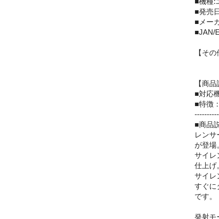
■機種
■発売日:
■メー
■JAN/E
【その
【商品
■対応
■特徴
----------
■商品
レンサ
が登場
サイレ
仕上げ
サイレ
すぐに
です。
発射モ