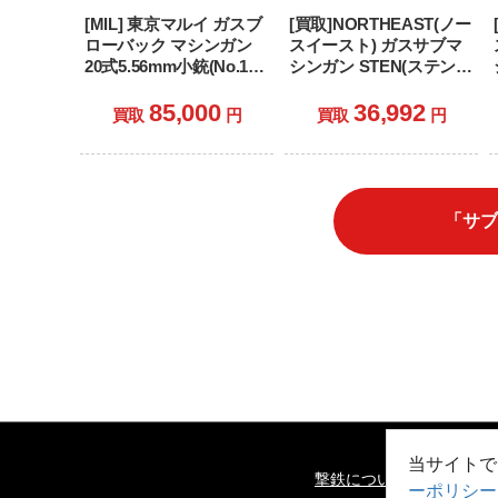
[MIL] 東京マルイ ガスブ
[買取]NORTHEAST(ノー
ローバック マシンガン
スイースト) ガスサブマ
20式5.56mm小銃(No.14)
シンガン STEN(ステン)
(18歳以上専用)
Mk2(S) スケルトンスト
ックマシンカービン (18
85,000
36,992
買取
円
買取
円
歳以上専用)
「サブ
当サイトで
撃鉄について
プライバ
ーポリシー