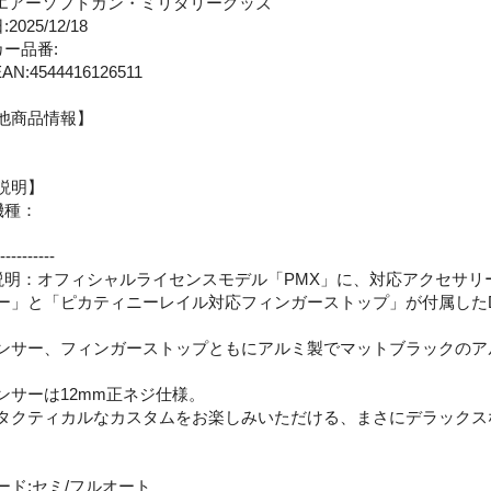
:エアーソフトガン・ミリタリーグッズ
2025/12/18
カー品番:
AN:4544416126511
他商品情報】
説明】
機種：
：
----------
説明：オフィシャルライセンスモデル「PMX」に、対応アクセサリ
ー」と「ピカティニーレイル対応フィンガーストップ」が付属した
。
ンサー、フィンガーストップともにアルミ製でマットブラックのア
。
ンサーは12mm正ネジ仕様。
タクティカルなカスタムをお楽しみいただける、まさにデラックス
ード:セミ/フルオート