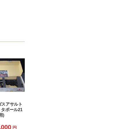
 ガスアサルト
I タボール21
用)
,000
円