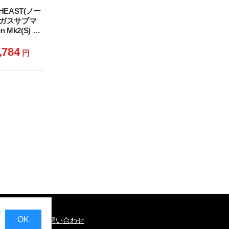
HEAST(ノー
 ガスサブマ
 Mk2(S) T
マシンカービ
EN
,784
円
marking)
008) (18歳以
キ
OK
基づく表記
お問い合わせ