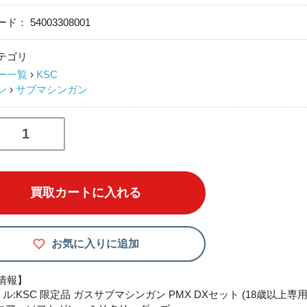
ード：
54003308001
テゴリ
ー一覧
›
KSC
ン
›
サブマシンガン
買取カートに入れる
お気に入りに追加
情報】
ル:KSC 限定品 ガスサブマシンガン PMX DXセット (18歳以上専用