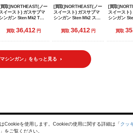
[買取]NORTHEAST(ノー
[買取]NORTHEAST(ノー
[買取]NORT
スイースト) ガスサブマ
スイースト) ガスサブマ
スイースト)
シンガン Sten Mk2 T型
シンガン Sten Mk2 スケ
シンガン Sten
ストック マシンカービン
ルトンストック マシンカ
型ストック 
GBB(STEN MKII/Long
ービン GBB(Chinese
ン GBB(ST
36,412
36,412
35
買取
円
買取
円
買取
Branch)(NEA-SMG-005)
Contract)(NEA-SMG-
MKIIS/BSA 
(18歳以上専用)
006) (18歳以上専用)
(NEA-SMG-
上専用)
マシンガン」をもっと見る
はCookieを使用します。Cookieの使用に関する詳細は「
クッ
シーポリシー
クッキーポリシー
ご利用規約
特定商取引法に
」をご覧ください。