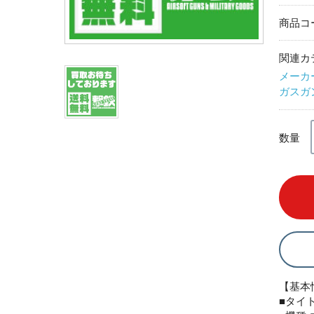
商品コ
関連カ
メーカ
ガスガ
数量
【基本
■タイト