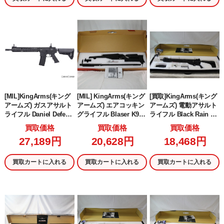
[MIL]KingArms(キング
[MIL] KingArms(キング
[買取]KingArms(キング
アームズ) ガスアサルト
アームズ) エアコッキン
アームズ) 電動アサルト
ライフル Daniel Defens
グライフル Blaser K93
ライフル Black Rain Od
e M4A1 GBB【JASG認
LRS1 ウルトラグレード
rdance Rifle(ブラックレ
買取価格
買取価格
買取価格
定】 BK(ブラック/黒)(E
BK(ブラック/黒)(KA-AG-
インオードナンス ライ
27,189円
20,628円
18,468円
MG-GBB-02-BK) (18歳
74) (18歳以上専用)
フル) BK(ブラック/黒)(K
以上専用)
A-AG-195-BK) (18歳以上
専用)
買取カートに入れる
買取カートに入れる
買取カートに入れる