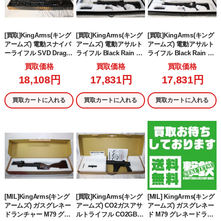
[買取]KingArms(キング
[買取]KingArms(キング
[買取]KingArms(キング
アームズ) 電動スナイパ
アームズ) 電動アサルト
アームズ) 電動アサルト
ーライフル SVD Dragu
ライフル Black Rain Od
ライフル Black Rain Od
nov Sniper Rifle Ultra
rdance Shorty(ブラック
rdance Carbine(ブラッ
買取価格
買取価格
買取価格
Grade(ドラグノフ スナ
レインオードナンス シ
クレインオードナンス
18,108円
17,831円
17,831円
イパーライフル ウルト
ョーティ) BK(ブラック/
カービン) BK(ブラック/
ラグレード)(KA-AG-064)
黒)(KA-AG-233-BK) (18
黒)(KA-AG-196-BK) (18
(18歳以上専用)
歳以上専用)
歳以上専用)
買取カートに入れる
買取カートに入れる
買取カートに入れる
[MIL]KingArms(キング
[買取]KingArms(キング
[MIL] KingArms(キング
アームズ) ガスグレネー
アームズ) CO2ガスアサ
アームズ) ガスグレネー
ドランチャー M79 グレ
ルトライフル CO2GBB
ド M79 グレネードラン