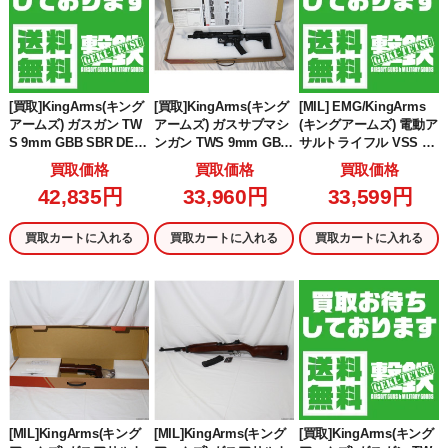
[買取]KingArms(キング
[買取]KingArms(キング
[MIL] EMG/KingArms
アームズ) ガスガン TW
アームズ) ガスサブマシ
(キングアームズ) 電動ア
S 9mm GBB SBR DE(K
ンガン TWS 9mm GBB
サルトライフル VSS Vi
A-GBB-23-DE) (18歳以
SBR【JASG認定】 BK
ntorez(KA-AG-166-WO)
買取価格
買取価格
買取価格
上専用)
(ブラック/黒)(KA-GBB-2
(18歳以上専用)
42,835円
33,960円
33,599円
3-BK) (18歳以上専用)
買取カートに入れる
買取カートに入れる
買取カートに入れる
[MIL]KingArms(キング
[MIL]KingArms(キング
[買取]KingArms(キング