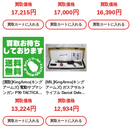
ネードランチャー(KAC
BLACK MANBA(ブラッ
チャー フルメタル・リ
買取価格
買取価格
買取価格
ART04) (18歳以上専用)
クマンバ)(JASG認定)(K
アルウッド(KA-CART-04
17,215円
17,000円
16,390円
A-AG-259-BK) (18歳以上
-A01) (18歳以上専用)
専用)
買取カートに入れる
買取カートに入れる
買取カートに入れる
[買取]KingArms(キング
[MIL]KingArms(キング
アームズ) 電動サブマシ
アームズ) ガスアサルト
ンガン P90 TACTICAL
ライフル Daniel Defens
(タクティカル) MOSFE
e MK18 GBB【JASG認
買取価格
買取価格
T搭載ver DE(ダークア
定】 BK(ブラック/黒)/D
13,224円
12,934円
ース)(KA-AG-93-DE) (18
E(ダークアース)(EMG-G
歳以上専用)
BB-01-BD) (18歳以上専
用)
買取カートに入れる
買取カートに入れる