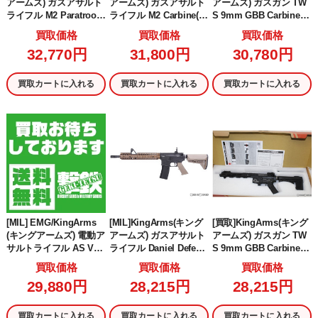
アームズ) ガスアサルト
アームズ) ガスアサルト
アームズ) ガスガン TW
ライフル M2 Paratroop
ライフル M2 Carbine(カ
S 9mm GBB Carbine D
er(プレデター) GBB(KA-
ービン) GBB(KA-AG-26
E(KA-GBB-24-DE) (18歳
買取価格
買取価格
買取価格
AG-261-WO) (18歳以上
2-WO) (18歳以上専用)
以上専用)
32,770円
31,800円
30,780円
専用)
買取カートに入れる
買取カートに入れる
買取カートに入れる
[MIL] EMG/KingArms
[MIL]KingArms(キング
[買取]KingArms(キング
(キングアームズ) 電動ア
アームズ) ガスアサルト
アームズ) ガスガン TW
サルトライフル AS VAL
ライフル Daniel Defens
S 9mm GBB Carbine B
(KA-AG-167) (18歳以上
e M4A1 FSP GBB【JA
K(KA-GBB-24-BK) (18歳
買取価格
買取価格
買取価格
専用)
SG認定】 BK(ブラック/
以上専用)
29,880円
28,215円
28,215円
黒)/DE(ダークアース)(E
MG-GBB-03-BD) (18歳
以上専用)
買取カートに入れる
買取カートに入れる
買取カートに入れる