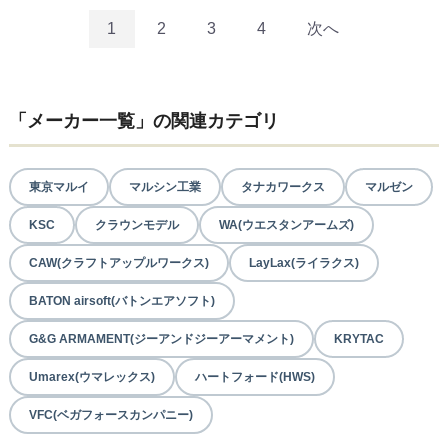
1
2
3
4
次へ
「メーカー一覧」の関連カテゴリ
東京マルイ
マルシン工業
タナカワークス
マルゼン
KSC
クラウンモデル
WA(ウエスタンアームズ)
CAW(クラフトアップルワークス)
LayLax(ライラクス)
BATON airsoft(バトンエアソフト)
G&G ARMAMENT(ジーアンドジーアーマメント)
KRYTAC
Umarex(ウマレックス)
ハートフォード(HWS)
VFC(ベガフォースカンパニー)