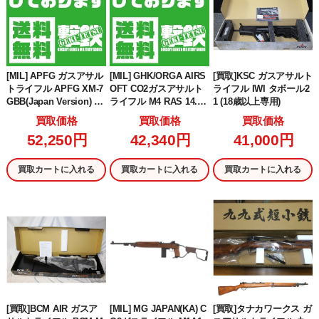
[MIL] APFG ガスアサル
[MIL] GHK/ORGA AIRS
[買取]KSC ガスアサルト
トライフル APFG XM-7
OFT CO2ガスアサルト
ライフル IWI タボール2
GBB(Japan Version) TA
ライフル M4 RAS 14.5
1 (18歳以上専用)
N(タン)(APFG-S-014TN)
インチ ORGAコンプリ
買取価格
買取価格
買取価格
(18歳以上専用)
ート (V3 2024 JP ver./C
52,250円
42,340円
41,000円
olt official Licensed) (G
HK-M4V2-CT-145-CO2-C
T) (18歳以上専用)
買取カートに入れる
買取カートに入れる
買取カートに入れる
[買取]BCM AIR ガスア
[MIL] MG JAPAN(KA) C
[買取]タナカワークス ガ