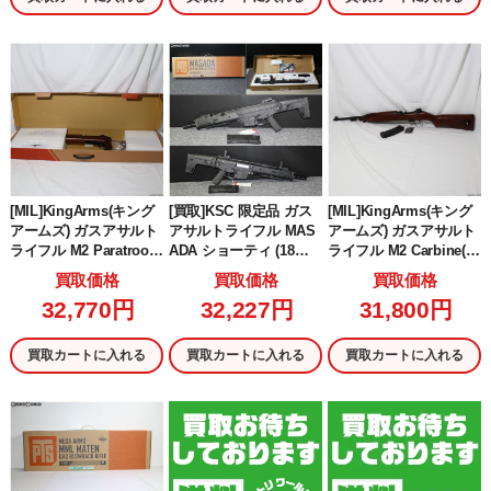
[MIL]KingArms(キング
[買取]KSC 限定品 ガス
[MIL]KingArms(キング
アームズ) ガスアサルト
アサルトライフル MAS
アームズ) ガスアサルト
ライフル M2 Paratroop
ADA ショーティ (18歳
ライフル M2 Carbine(カ
er(プレデター) GBB(KA-
以上専用)
ービン) GBB(KA-AG-26
買取価格
買取価格
買取価格
AG-261-WO) (18歳以上
2-WO) (18歳以上専用)
32,770円
32,227円
31,800円
専用)
買取カートに入れる
買取カートに入れる
買取カートに入れる