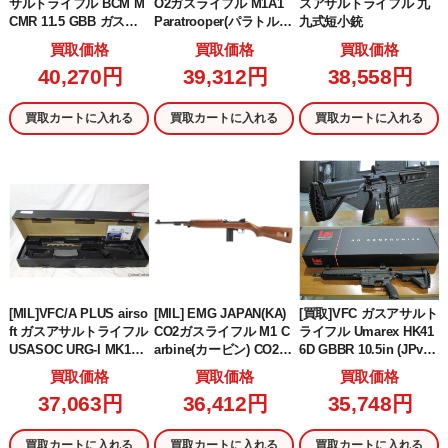
サルトライフル BCM M
O2ガスライフル M1A1
スアサルトライフル 九
CMR 11.5 GBB ガスブ
Paratrooper(パラトルー
九式短小銃
ローバック (18歳以上専
パー) CO2GBB(KA-AG-1
買取価格
買取価格
買取価格
用)
26) (18歳以上専用)
40,270円
39,312円
38,558円
買取カートに入れる
買取カートに入れる
買取カートに入れる
[MIL]VFC/A PLUS airso
[MIL] EMG JAPAN(KA)
[買取]VFC ガスアサルト
ft ガスアサルトライフル
CO2ガスライフル M1 C
ライフル Umarex HK41
USASOC URG-I MK16 1
arbine(カービン) CO2G
6D GBBR 10.5in (JPve
1.5インチ(A-PLUS Ver.)
BB(KA-AG-127) (18歳以
r./HK Licensed)
買取価格
買取価格
買取価格
ガスブローバック(VFC-
上専用)
37,063円
36,412円
35,748円
052-BK) (18歳以上専用)
買取カートに入れる
買取カートに入れる
買取カートに入れる