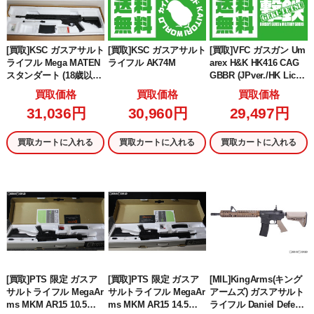
[買取]KSC ガスアサルト
[買取]KSC ガスアサルト
[買取]VFC ガスガン Um
ライフル Mega MATEN
ライフル AK74M
arex H&K HK416 CAG
スタンダート (18歳以上
GBBR (JPver./HK Licen
専用)
sed) RAL8000(VF2J-LH
買取価格
買取価格
買取価格
K416-TN03) (18歳以上専
31,036円
30,960円
29,497円
用)
買取カートに入れる
買取カートに入れる
買取カートに入れる
[買取]PTS 限定 ガスア
[買取]PTS 限定 ガスア
[MIL]KingArms(キング
サルトライフル MegaAr
サルトライフル MegaAr
アームズ) ガスアサルト
ms MKM AR15 10.5イ
ms MKM AR15 14.5イ
ライフル Daniel Defens