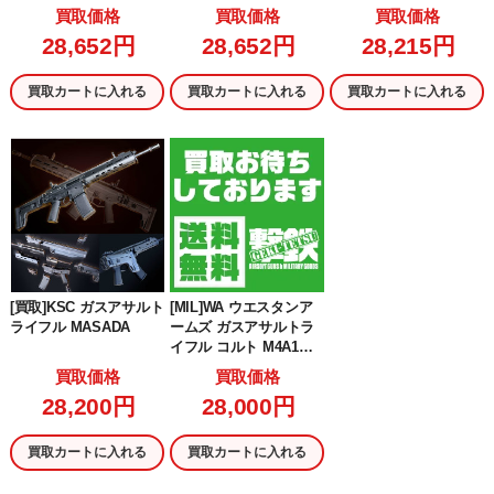
ンチ GBB(ガスブローバ
ンチ GBB(ガスブローバ
e M4A1 FSP GBB【JA
買取価格
買取価格
買取価格
ック)(JP)(MG00768030
ック)(JP)(MG00268040
SG認定】 BK(ブラック/
28,652円
28,652円
28,215円
7) (18歳以上専用)
7) (18歳以上専用)
黒)/DE(ダークアース)(E
MG-GBB-03-BD) (18歳
以上専用)
買取カートに入れる
買取カートに入れる
買取カートに入れる
[買取]KSC ガスアサルト
[MIL]WA ウエスタンア
ライフル MASADA
ームズ ガスアサルトラ
イフル コルト M4A1カ
ービン フルメタルカス
買取価格
買取価格
タム SOPMOD Ver2014
28,200円
28,000円
(18歳以上専用)
買取カートに入れる
買取カートに入れる