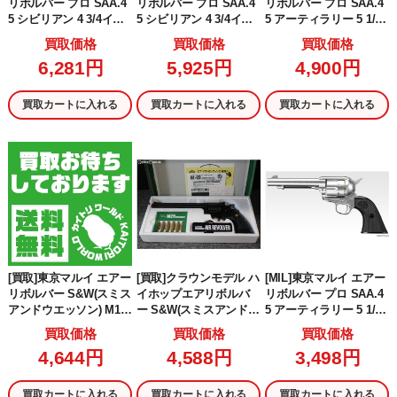
リボルバー プロ SAA.4
リボルバー プロ SAA.4
リボルバー プロ SAA.4
5 シビリアン 4 3/4イン
5 シビリアン 4 3/4イン
5 アーティラリー 5 1/2
チ BK(ブラック/黒) (10
チ シルバー(No.4) (10歳
インチ BK(ブラック/黒)
買取価格
買取価格
買取価格
歳以上専用)
以上専用)
(10歳以上専用)
6,281円
5,925円
4,900円
買取カートに入れる
買取カートに入れる
買取カートに入れる
[買取]東京マルイ エアー
[買取]クラウンモデル ハ
[MIL]東京マルイ エアー
リボルバー S&W(スミス
イホップエアリボルバ
リボルバー プロ SAA.4
アンドウエッソン) M19
ー S&W(スミスアンドウ
5 アーティラリー 5 1/2
4インチ(旧パッケージ)
エッソン) M29. 44マグ
インチ SV(シルバー) (10
買取価格
買取価格
買取価格
(18歳以上専用)
ナム 8インチ ブラック
歳以上専用)
4,644円
4,588円
3,498円
(18歳以上専用)
買取カートに入れる
買取カートに入れる
買取カートに入れる