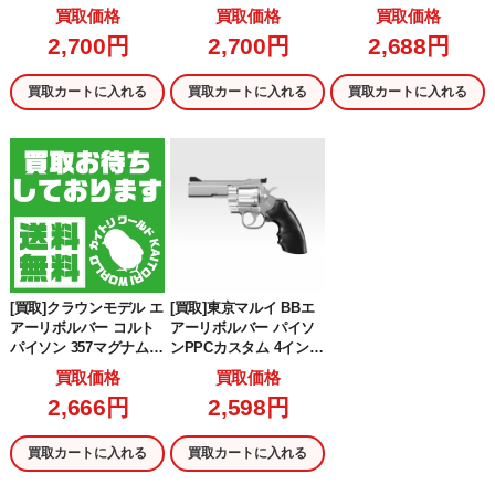
クモデル(No.7) (10歳以
ルバー 18才以上用ホッ
7マグナム 2.5インチ ス
買取価格
買取価格
買取価格
上専用)
プアップエアガンリボ
テンレスタイプ
2,700円
2,700円
2,688円
ルバー (18歳以上専用)
買取カートに入れる
買取カートに入れる
買取カートに入れる
[買取]クラウンモデル エ
[買取]東京マルイ BBエ
アーリボルバー コルト
アーリボルバー パイソ
パイソン 357マグナム 8
ンPPCカスタム 4インチ
インチ ステンレスタイ
ステンレスモデル (10歳
買取価格
買取価格
プ
以上専用)
2,666円
2,598円
買取カートに入れる
買取カートに入れる