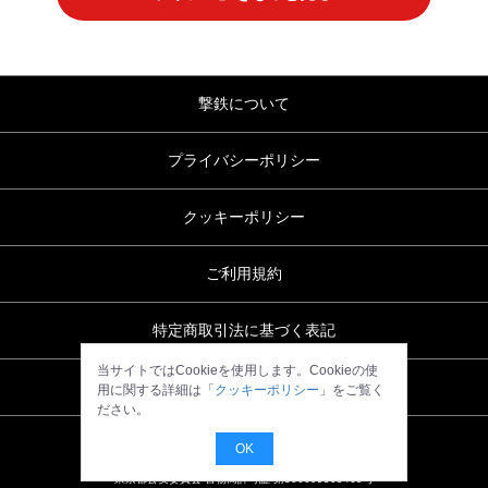
撃鉄について
プライバシーポリシー
クッキーポリシー
ご利用規約
特定商取引法に基づく表記
当サイトではCookieを使用します。Cookieの使
お問い合わせ
用に関する詳細は「
クッキーポリシー
」をご覧く
ださい。
OK
東京都公安委員会 古物商許可証 第306699505469号