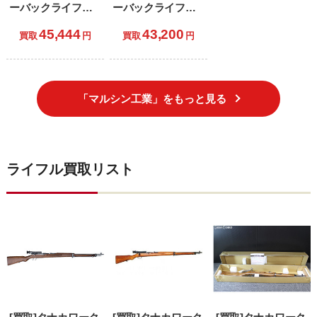
ーバックライフル
ーバックライフル
M1ガーランド ブナ
MINIガーランド ブ
45,444
43,200
ストック ダーク×ダ
ナストック ダーク×
買取
円
買取
円
ークブラウン (18歳
ダークブラウン (18
以上専用)
歳以上専用)
「マルシン工業」をもっと見る
ライフル買取リスト