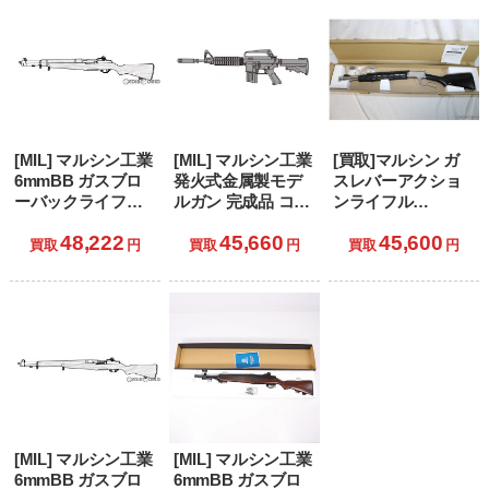
[MIL] マルシン工業
[MIL] マルシン工業
[買取]マルシン ガ
6mmBB ガスブロ
発火式金属製モデ
スレバーアクショ
ーバックライフル
ルガン 完成品 コル
ンライフル
T26タンカー ウォ
ト XM177E2 新型ア
6mmBB ラプター
48,222
45,660
45,600
ルナットストック
ルミカートリッジ
ゼロ シルバー (18
買取
円
買取
円
買取
円
ブラウン (18歳以上
仕様
歳以上専用)
専用)
[MIL] マルシン工業
[MIL] マルシン工業
6mmBB ガスブロ
6mmBB ガスブロ