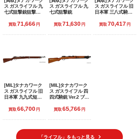
[買取]タナカワーク
[買取]タナカワーク
[買取]タナカワーク
ス ガスライフル 九
ス ガスライフル 九
ス ガスライフル 旧
七式狙撃銃狙撃銃
七式狙撃銃
日本軍 三八式騎兵
Ver2 グレー・スチ
銃 Ver.2 グレー・ス
71,666
71,630
70,417
ール・フィニッシ
チール・フィニッ
買取
円
買取
円
買取
円
ュ (18歳以上専用)
シュ (18歳以上専
用)
[MIL]タナカワーク
[MIL]タナカワーク
ス ガスライフル 旧
ス ガスライフル 四
日本軍 九九式短小
四式騎銃 Ver.2 ブラ
銃 Ver.2 ブラック
ック 鬼胡桃銃床仕
66,700
65,766
鬼胡桃銃床仕様(お
様(おにぐるみじゅ
買取
円
買取
円
にぐるみじゅうし
うしょうしよう)
ょうしよう) (18歳
(18歳以上専用)
以上専用)
「ライフル」をもっと見る