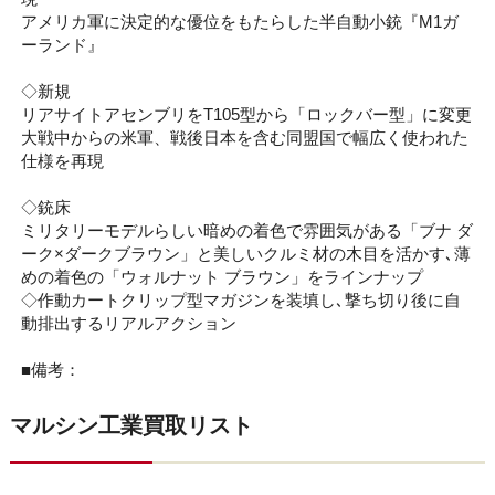
アメリカ軍に決定的な優位をもたらした半自動小銃『M1ガ
ーランド』
◇新規
リアサイトアセンブリをT105型から「ロックバー型」に変更
大戦中からの米軍、戦後日本を含む同盟国で幅広く使われた
仕様を再現
◇銃床
ミリタリーモデルらしい暗めの着色で雰囲気がある「ブナ ダ
ーク×ダークブラウン」と美しいクルミ材の木目を活かす､薄
めの着色の「ウォルナット ブラウン」をラインナップ
◇作動カートクリップ型マガジンを装填し､撃ち切り後に自
動排出するリアルアクション
■備考：
マルシン工業買取リスト