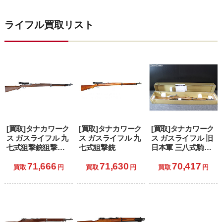
ライフル買取リスト
[買取]タナカワーク
[買取]タナカワーク
[買取]タナカワーク
ス ガスライフル 九
ス ガスライフル 九
ス ガスライフル 旧
七式狙撃銃狙撃銃
七式狙撃銃
日本軍 三八式騎兵
Ver2 グレー・スチ
銃 Ver.2 グレー・ス
71,666
71,630
70,417
ール・フィニッシ
チール・フィニッ
買取
円
買取
円
買取
円
ュ (18歳以上専用)
シュ (18歳以上専
用)