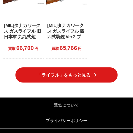
[MIL]タナカワーク
[MIL]タナカワーク
ス ガスライフル 旧
ス ガスライフル 四
日本軍 九九式短小
四式騎銃 Ver.2 ブラ
銃 Ver.2 ブラック
ック 鬼胡桃銃床仕
66,700
65,766
鬼胡桃銃床仕様(お
様(おにぐるみじゅ
買取
円
買取
円
にぐるみじゅうし
うしょうしよう)
ょうしよう) (18歳
(18歳以上専用)
以上専用)
「ライフル」をもっと見る
撃鉄について
プライバシーポリシー