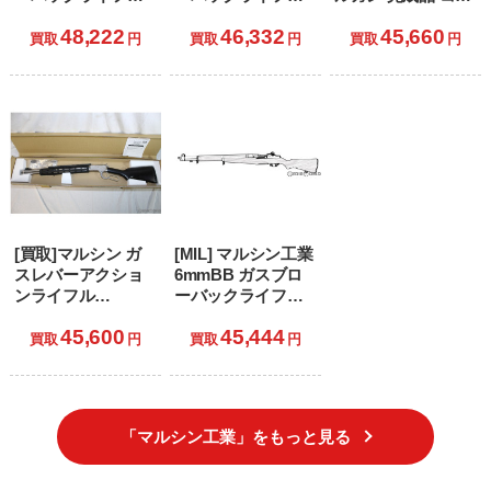
T26タンカー ウォ
M1ガーランド ウォ
ト XM177E2 新型ア
48,222
46,332
45,660
ルナットストック
ルナットストック
ルミカートリッジ
買取
円
買取
円
買取
円
ブラウン (18歳以上
ブラウン (18歳以上
仕様
専用)
専用)
[買取]マルシン ガ
[MIL] マルシン工業
スレバーアクショ
6mmBB ガスブロ
ンライフル
ーバックライフル
6mmBB ラプター
M1ガーランド ブナ
45,600
45,444
ゼロ シルバー (18
ストック ダーク×ダ
買取
円
買取
円
歳以上専用)
ークブラウン (18歳
以上専用)
「マルシン工業」をもっと見る