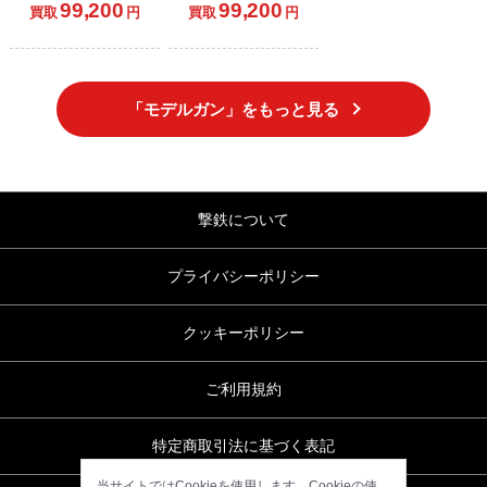
99,200
99,200
ガン ウィルソンコ
ガン AMT
買取
円
買取
円
ンバット CQB レー
HARDBALLER(ハ
ルフレーム ライト
ードボーラー) 5イ
ウェイトモデル ブ
ンチスライドモデ
ルーイング仕様
ル(初期型)
「モデルガン」をもっと見る
撃鉄について
プライバシーポリシー
クッキーポリシー
ご利用規約
特定商取引法に基づく表記
当サイトではCookieを使用します。Cookieの使