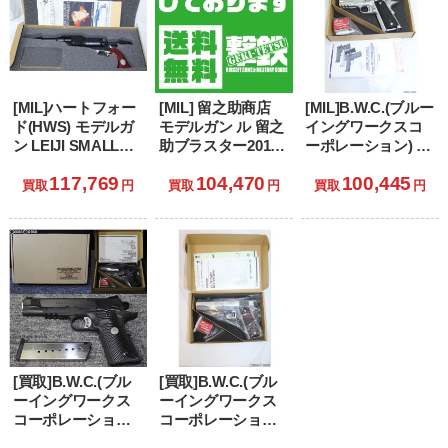
[MIL]ハートフォー
[MIL] 留之助商店
[MIL]B.W.C.(ブルー
ド(HWS) モデルガ
モデルガン ル 留之
イングワークスコ
ン LEIJI SMALL
助ブラスター2019
ーポレーション) 発
ARMS
リテイラー・エデ
火モデルガン
117,769
104,470
100,445
COLLECTION 戦士
ィション 「ブレー
Kimber
買取
円
買取
円
買取
円
の銃 コスモ・ドラ
ドランナー2049」
STAINLESS PRO
グーン シリアルナ
TLE/RL II(キンバー
ンバー2:クイーン・
プロ ステンレス
エメラルダスモデ
TLE/RL 2)
ル
[買取]B.W.C.(ブル
[買取]B.W.C.(ブル
ーイングワークス
ーイングワークス
コーポレーション)
コーポレーション)
限定品 発火モデル
限定品 発火モデル