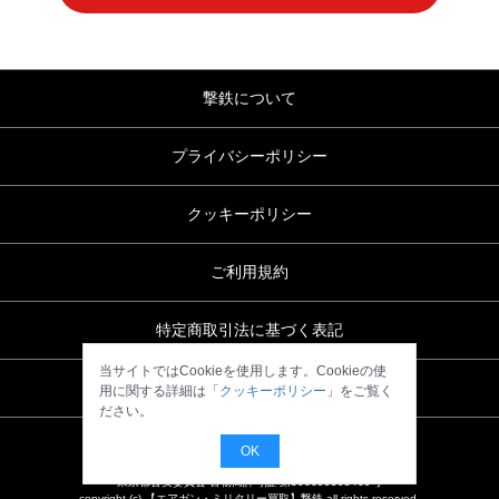
撃鉄について
プライバシーポリシー
クッキーポリシー
ご利用規約
特定商取引法に基づく表記
当サイトではCookieを使用します。Cookieの使
お問い合わせ
用に関する詳細は「
クッキーポリシー
」をご覧く
ださい。
OK
東京都公安委員会 古物商許可証 第306699505469号
copyright (c) 【エアガン・ミリタリー買取】撃鉄 all rights reserved.