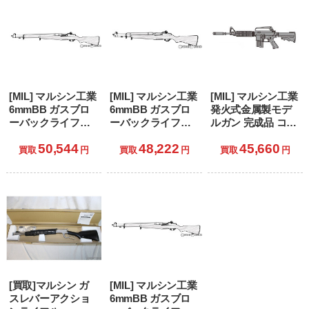
[MIL] マルシン工業
[MIL] マルシン工業
[MIL] マルシン工業
6mmBB ガスブロ
6mmBB ガスブロ
発火式金属製モデ
ーバックライフル
ーバックライフル
ルガン 完成品 コル
M1ガーランド ウォ
T26タンカー ウォ
ト XM177E2 新型ア
50,544
48,222
45,660
ルナットストック
ルナットストック
ルミカートリッジ
買取
円
買取
円
買取
円
ブラウン (18歳以上
ブラウン (18歳以上
仕様
専用)
専用)
[買取]マルシン ガ
[MIL] マルシン工業
スレバーアクショ
6mmBB ガスブロ