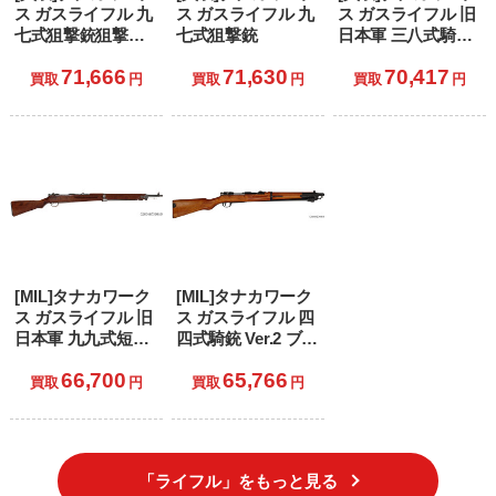
ス ガスライフル 九
ス ガスライフル 九
ス ガスライフル 旧
七式狙撃銃狙撃銃
七式狙撃銃
日本軍 三八式騎兵
Ver2 グレー・スチ
銃 Ver.2 グレー・ス
71,666
71,630
70,417
ール・フィニッシ
チール・フィニッ
買取
円
買取
円
買取
円
ュ (18歳以上専用)
シュ (18歳以上専
用)
[MIL]タナカワーク
[MIL]タナカワーク
ス ガスライフル 旧
ス ガスライフル 四
日本軍 九九式短小
四式騎銃 Ver.2 ブラ
銃 Ver.2 ブラック
ック 鬼胡桃銃床仕
66,700
65,766
鬼胡桃銃床仕様(お
様(おにぐるみじゅ
買取
円
買取
円
にぐるみじゅうし
うしょうしよう)
ょうしよう) (18歳
(18歳以上専用)
以上専用)
「ライフル」をもっと見る