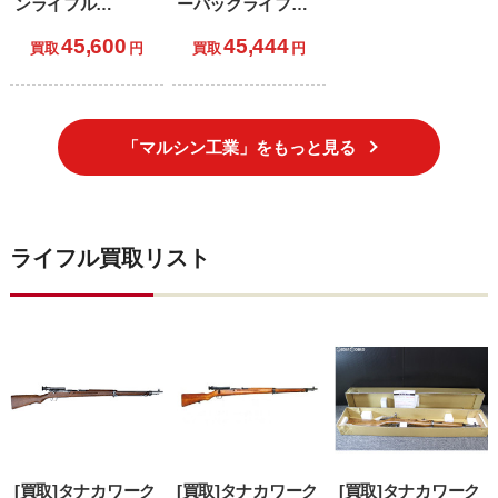
ンライフル
ーバックライフル
6mmBB ラプター
M1ガーランド ブナ
45,600
45,444
ゼロ シルバー (18
ストック ダーク×ダ
買取
円
買取
円
歳以上専用)
ークブラウン (18歳
以上専用)
「マルシン工業」をもっと見る
ライフル買取リスト
[買取]タナカワーク
[買取]タナカワーク
[買取]タナカワーク