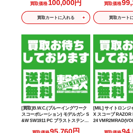
100,000円
99
買取価格
買取価格
モデル(初期型)
買取カートに入れる
買取カート
[買取]B.W.C.(ブルーイングワーク
[MIL] サイトロンジ
スコーポレーション) モデルガン S
X スコープ RAZOR HD
&W SW1911 PC ブラストステンレ
24 VMR2MRAD(VOR
ス シルバーモデルガン
95,760円
94
買取価格
買取価格