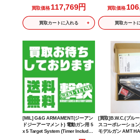
ン シリアルナンバー2:クイーン・
117,769円
106
買取価格
買取価格
エメラルダスモデル
買取カートに入れる
買取カート
[MIL] G&G ARMAMENT(ジーアン
[買取]B.W.C.(ブ
ドジーアーマメント) 電動ガン用 5
スコーポレーション)
x 5 Target System (Timer Included)
モデルガン AMT HA
ターゲットシステム(G-11-087-1)
(ハードボーラー) 