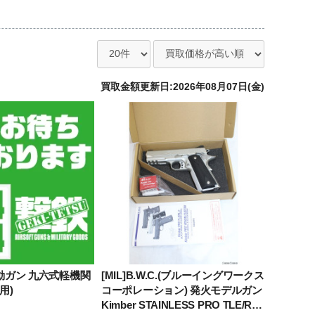
買取金額更新日:2026年08月07日(金)
電動ガン 九六式軽機関
[MIL]B.W.C.(ブルーイングワークス
用)
コーポレーション) 発火モデルガン
Kimber STAINLESS PRO TLE/RL I