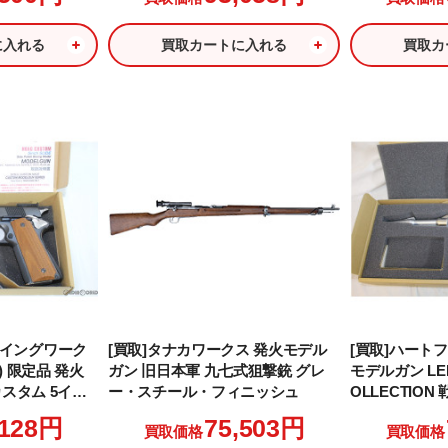
に入れる
買取カートに入れる
買取カ
ルーイングワーク
[買取]タナカワークス 発火モデル
[買取]ハートフ
 限定品 発火
ガン 旧日本軍 九七式狙撃銃 グレ
モデルガン LEIJ
スタム 5イン
ー・スチール・フィニッシュ
OLLECTIO
イングモデル
ラグーン シリ
,128円
75,503円
買取価格
買取価格
テルモデル