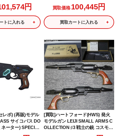
I(キンバー プロ ステンレス TLE/RL
101,574円
100,445円
買取価格
2)
ートに入れる
買取カートに入れる
o(セレボ) (再販)モデル
[買取]ハートフォード(HWS) 発火
PASS サイコパス DO
モデルガン LEIJI SMALL ARMS C
ミネーター) SPECIA
OLLECTION ♯3 戦士の銃 コスモ・
N(スペシャルエディショ
ドラグーン 星野鉄郎モデル