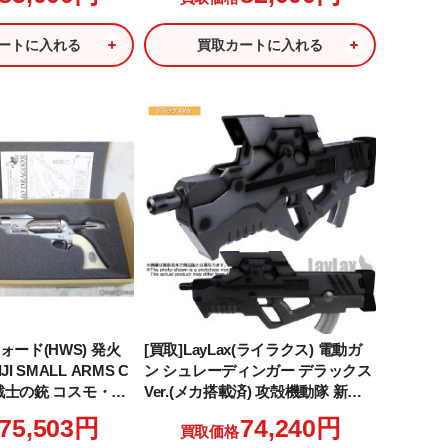
ートに入れる
買取カートに入れる
ォード(HWS) 発火
[買取]LayLax(ライラクス) 電動ガ
I SMALL ARMS C
ン シュレーディンガー デラックス
N 戦士の銃 コスモ・ド
Ver.(メカ搭載済) 攻殻機動隊 新劇
アルナンバー3:メー
場版
75,503円
74,240円
買取価格