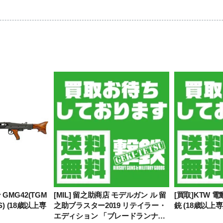
 GMG42(TGM
[MIL] 留之助商店 モデルガン ル 留
[買取]KTW 
CS) (18歳以上専
之助ブラスター2019 リテイラー・
銃 (18歳以上専
エディション 「ブレードランナー2