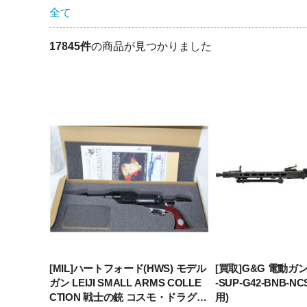
全て
17845件
の商品が見つかりました
[MIL]ハートフォード(HWS) モデル
[買取]G&G 電動ガン
ガン LEIJI SMALL ARMS COLLE
-SUP-G42-BNB-N
CTION 戦士の銃 コスモ・ドラグー
用)