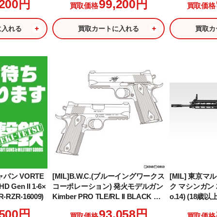
,200円
99,200円
買取価格
買取価格
トモデル ブルーイング仕様
ン)
に入れる
買取カートに入れる
買取カ
ャパン VORTE
[MIL]B.W.C.(ブルーイングワークス
[MIL] 東京
 Gen II 1-6×
コーポレーション) 発火モデルガン
ク マシンガン 2
-RZR-16009)
Kimber PRO TLE/RL II BLACK M
o.14) (18歳
ODEL(キンバー プロ TLE/RL 2 ブ
,500円
93,058円
買取価格
買取価格
ラックモデル)