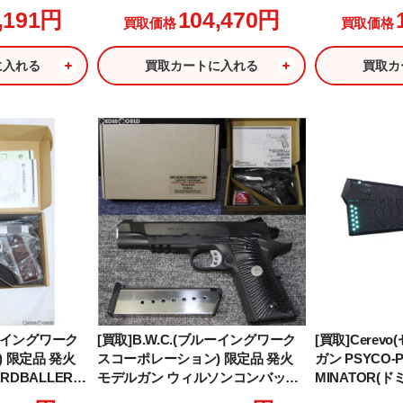
049」
,191円
104,470円
買取価格
買取価格
に入れる
買取カートに入れる
買取カ
ルーイングワーク
[買取]B.W.C.(ブルーイングワーク
[買取]Cerev
 限定品 発火
スコーポレーション) 限定品 発火
ガン PSYCO-
RDBALLER
モデルガン ウィルソンコンバット
MINATOR(ド
5インチスライド
CQB レールフレーム ライトウェイ
L EDITIO