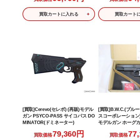
買取カートに入れる
買取カート
[買取]Cerevo(セレボ) (再販)モデル
[買取]B.W.C.(ブ
ガン PSYCO-PASS サイコパス DO
スコーポレーション)
MINATOR(ドミネーター)
モデルガン ホーグカ
チスライド ブルー
79,360円
77
買取価格
買取価格