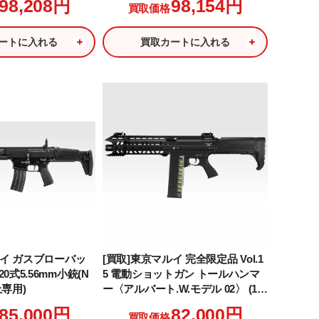
98,208円
98,154円
買取価格
ートに入れる
買取カートに入れる
マルイ ガスブローバッ
[買取]東京マルイ 完全限定品 Vol.1
0式5.56mm小銃(N
5 電動ショットガン トールハンマ
以上専用)
ー〈アルバート.W.モデル 02〉 (18
歳以上専用)
85,000円
82,000円
買取価格